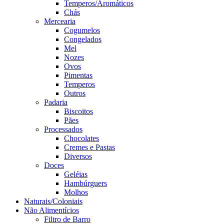
Temperos/Aromáticos
Chás
Mercearia
Cogumelos
Congelados
Mel
Nozes
Ovos
Pimentas
Temperos
Outros
Padaria
Biscoitos
Pães
Processados
Chocolates
Cremes e Pastas
Diversos
Doces
Geléias
Hambúrguers
Molhos
Naturais/Coloniais
Não Alimentícios
Filtro de Barro