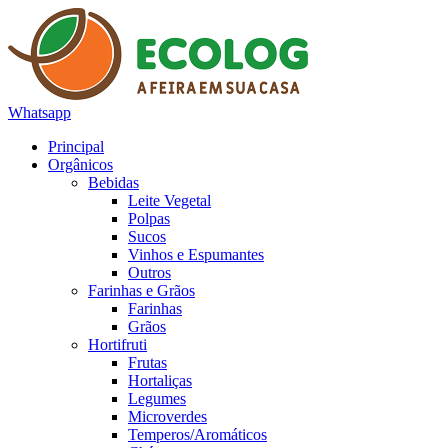
Whatsapp
Principal
Orgânicos
Bebidas
Leite Vegetal
Polpas
Sucos
Vinhos e Espumantes
Outros
Farinhas e Grãos
Farinhas
Grãos
Hortifruti
Frutas
Hortaliças
Legumes
Microverdes
Temperos/Aromáticos