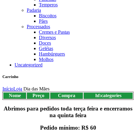
Temperos
Padaria
Biscoitos
Pães
Processados
Cremes e Pastas
Diversos
Doces
Geléias
Hambúrguers
Molhos
Uncategorized
Carrinho
Início
Loja
Dia das Mães
Nome
Preço
Compra
hf:categories
Abrimos para pedidos toda terça feira e encerramos
na quinta feira
Pedido mínimo: R$ 60