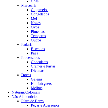
Chás
Mercearia
Cogumelos
Congelados
Mel
Nozes
Ovos
Pimentas
Temperos
Outros
Padaria
Biscoitos
Pães
Processados
Chocolates
Cremes e Pastas
Diversos
Doces
Geléias
Hambúrguers
Molhos
Naturais/Coloniais
Não Alimentícios
Filtro de Barro
Peças e Acessórios