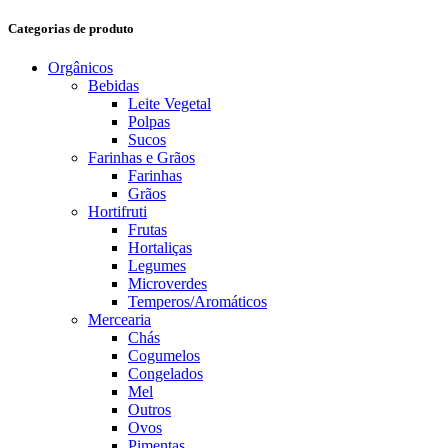
Categorias de produto
Orgânicos
Bebidas
Leite Vegetal
Polpas
Sucos
Farinhas e Grãos
Farinhas
Grãos
Hortifruti
Frutas
Hortaliças
Legumes
Microverdes
Temperos/Aromáticos
Mercearia
Chás
Cogumelos
Congelados
Mel
Outros
Ovos
Pimentas