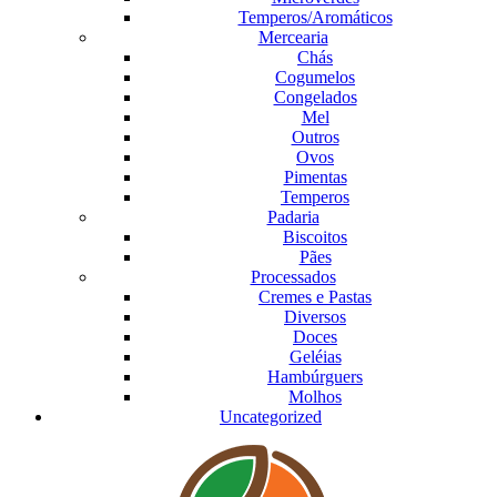
Temperos/Aromáticos
Mercearia
Chás
Cogumelos
Congelados
Mel
Outros
Ovos
Pimentas
Temperos
Padaria
Biscoitos
Pães
Processados
Cremes e Pastas
Diversos
Doces
Geléias
Hambúrguers
Molhos
Uncategorized