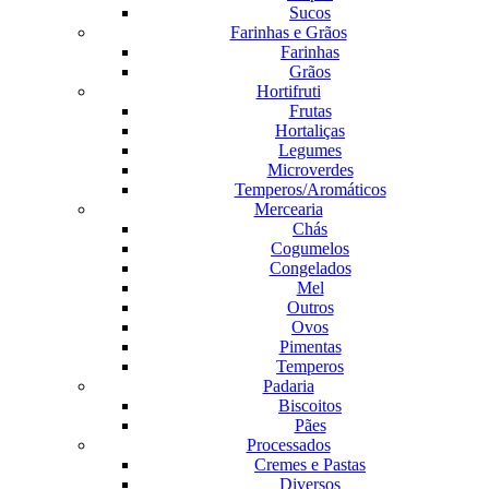
Sucos
Farinhas e Grãos
Farinhas
Grãos
Hortifruti
Frutas
Hortaliças
Legumes
Microverdes
Temperos/Aromáticos
Mercearia
Chás
Cogumelos
Congelados
Mel
Outros
Ovos
Pimentas
Temperos
Padaria
Biscoitos
Pães
Processados
Cremes e Pastas
Diversos