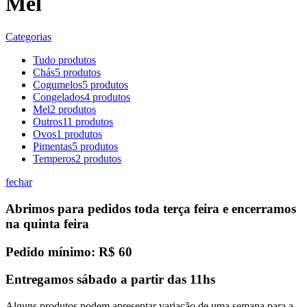
Mel
Categorias
Tudo
produtos
Chás
5
produtos
Cogumelos
5
produtos
Congelados
4
produtos
Mel
2
produtos
Outros
11
produtos
Ovos
1
produtos
Pimentas
5
produtos
Temperos
2
produtos
fechar
Abrimos para pedidos toda terça feira e encerramos
na quinta feira
Pedido mínimo: R$ 60
Entregamos sábado a partir das 11hs
Alguns produtos podem apresentar variação de uma semana para a