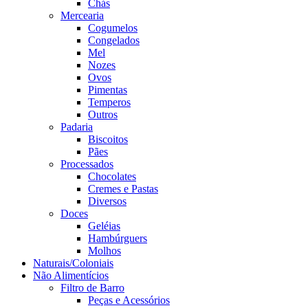
Chás
Mercearia
Cogumelos
Congelados
Mel
Nozes
Ovos
Pimentas
Temperos
Outros
Padaria
Biscoitos
Pães
Processados
Chocolates
Cremes e Pastas
Diversos
Doces
Geléias
Hambúrguers
Molhos
Naturais/Coloniais
Não Alimentícios
Filtro de Barro
Peças e Acessórios