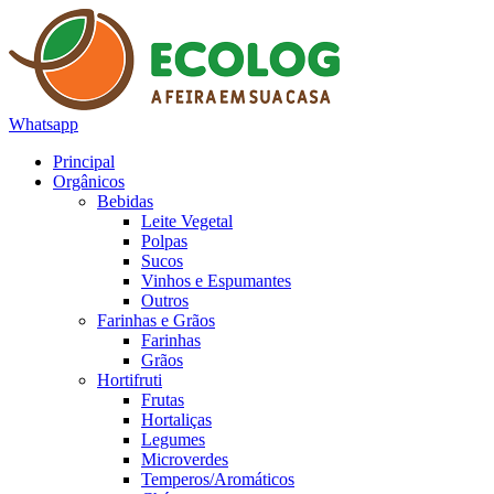
Whatsapp
Principal
Orgânicos
Bebidas
Leite Vegetal
Polpas
Sucos
Vinhos e Espumantes
Outros
Farinhas e Grãos
Farinhas
Grãos
Hortifruti
Frutas
Hortaliças
Legumes
Microverdes
Temperos/Aromáticos