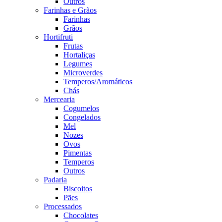
Outros
Farinhas e Grãos
Farinhas
Grãos
Hortifruti
Frutas
Hortaliças
Legumes
Microverdes
Temperos/Aromáticos
Chás
Mercearia
Cogumelos
Congelados
Mel
Nozes
Ovos
Pimentas
Temperos
Outros
Padaria
Biscoitos
Pães
Processados
Chocolates