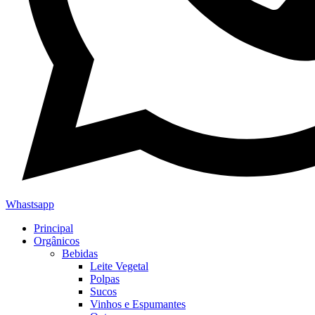
Whastsapp
Principal
Orgânicos
Bebidas
Leite Vegetal
Polpas
Sucos
Vinhos e Espumantes