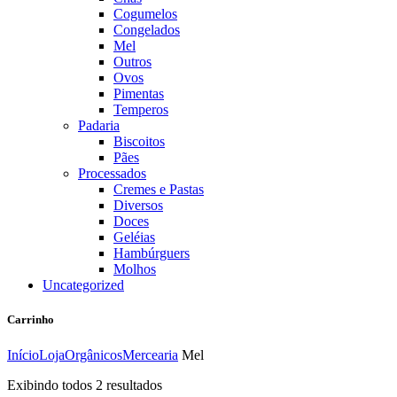
Cogumelos
Congelados
Mel
Outros
Ovos
Pimentas
Temperos
Padaria
Biscoitos
Pães
Processados
Cremes e Pastas
Diversos
Doces
Geléias
Hambúrguers
Molhos
Uncategorized
Carrinho
Início
Loja
Orgânicos
Mercearia
Mel
Exibindo todos 2 resultados