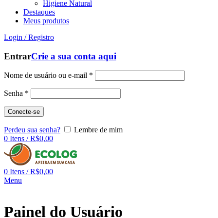
Higiene Natural
Destaques
Meus produtos
Login / Registro
Entrar
Crie a sua conta aqui
Nome de usuário ou e-mail
*
Senha
*
Conecte-se
Perdeu sua senha?
Lembre de mim
0
Itens
/
R$
0,00
0
Itens
/
R$
0,00
Menu
Painel do Usuário