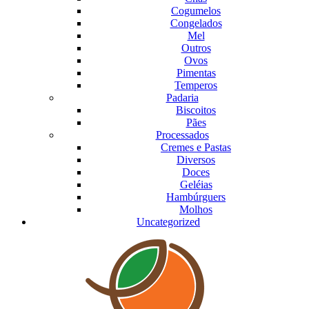
Cogumelos
Congelados
Mel
Outros
Ovos
Pimentas
Temperos
Padaria
Biscoitos
Pães
Processados
Cremes e Pastas
Diversos
Doces
Geléias
Hambúrguers
Molhos
Uncategorized