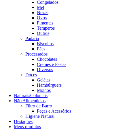
Congelados
Mel
Nozes
Ovos
Pimentas
Temperos
Outros
Padaria
Biscoitos
Pães
Processados
Chocolates
Cremes e Pastas
Diversos
Doces
Geléias
Hambúrguers
Molhos
Naturais/Coloniais
Não Alimentícios
Filtro de Barro
Peças e Acessórios
Higiene Natural
Destaques
Meus produtos