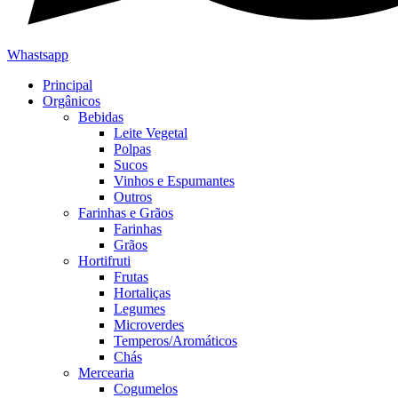
Whastsapp
Principal
Orgânicos
Bebidas
Leite Vegetal
Polpas
Sucos
Vinhos e Espumantes
Outros
Farinhas e Grãos
Farinhas
Grãos
Hortifruti
Frutas
Hortaliças
Legumes
Microverdes
Temperos/Aromáticos
Chás
Mercearia
Cogumelos