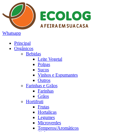
Whatsapp
Principal
Orgânicos
Bebidas
Leite Vegetal
Polpas
Sucos
Vinhos e Espumantes
Outros
Farinhas e Grãos
Farinhas
Grãos
Hortifruti
Frutas
Hortaliças
Legumes
Microverdes
Temperos/Aromáticos