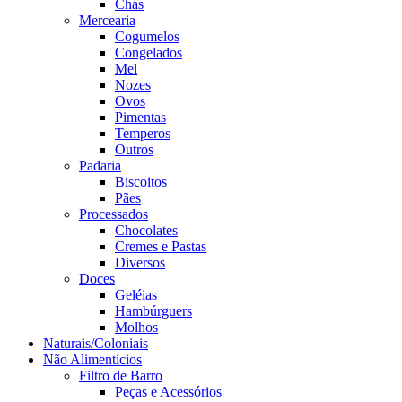
Chás
Mercearia
Cogumelos
Congelados
Mel
Nozes
Ovos
Pimentas
Temperos
Outros
Padaria
Biscoitos
Pães
Processados
Chocolates
Cremes e Pastas
Diversos
Doces
Geléias
Hambúrguers
Molhos
Naturais/Coloniais
Não Alimentícios
Filtro de Barro
Peças e Acessórios