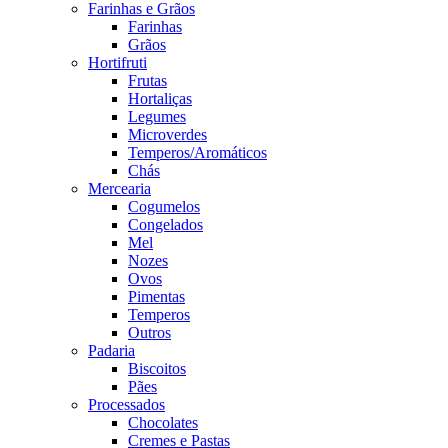
Farinhas e Grãos
Farinhas
Grãos
Hortifruti
Frutas
Hortaliças
Legumes
Microverdes
Temperos/Aromáticos
Chás
Mercearia
Cogumelos
Congelados
Mel
Nozes
Ovos
Pimentas
Temperos
Outros
Padaria
Biscoitos
Pães
Processados
Chocolates
Cremes e Pastas