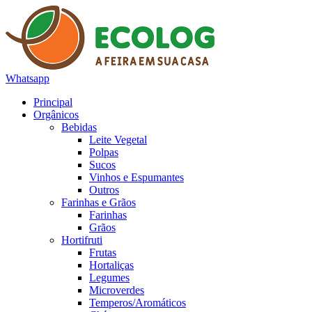
Whatsapp
Principal
Orgânicos
Bebidas
Leite Vegetal
Polpas
Sucos
Vinhos e Espumantes
Outros
Farinhas e Grãos
Farinhas
Grãos
Hortifruti
Frutas
Hortaliças
Legumes
Microverdes
Temperos/Aromáticos