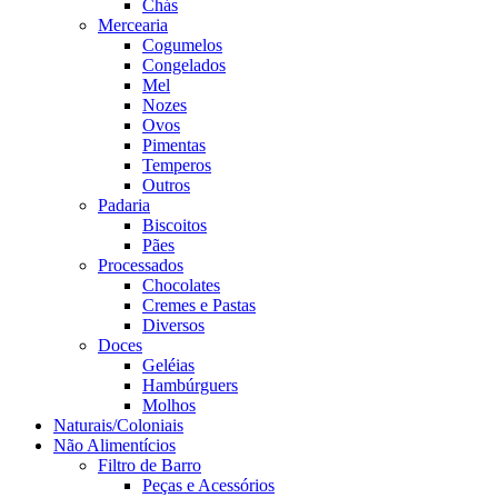
Chás
Mercearia
Cogumelos
Congelados
Mel
Nozes
Ovos
Pimentas
Temperos
Outros
Padaria
Biscoitos
Pães
Processados
Chocolates
Cremes e Pastas
Diversos
Doces
Geléias
Hambúrguers
Molhos
Naturais/Coloniais
Não Alimentícios
Filtro de Barro
Peças e Acessórios