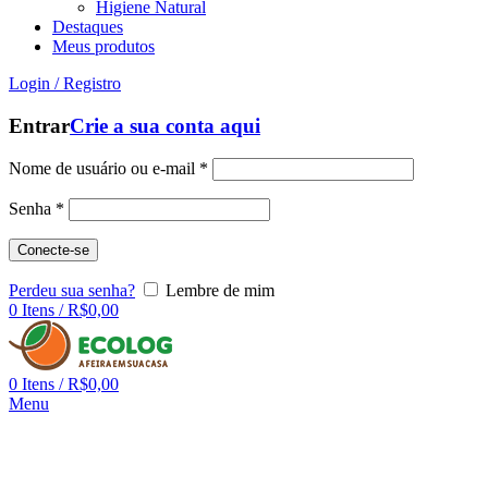
Higiene Natural
Destaques
Meus produtos
Login / Registro
Entrar
Crie a sua conta aqui
Nome de usuário ou e-mail
*
Senha
*
Conecte-se
Perdeu sua senha?
Lembre de mim
0
Itens
/
R$
0,00
0
Itens
/
R$
0,00
Menu