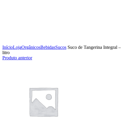
Clique para ampliar
Início
Loja
Orgânicos
Bebidas
Sucos
Suco de Tangerina Integral –
litro
Produto anterior