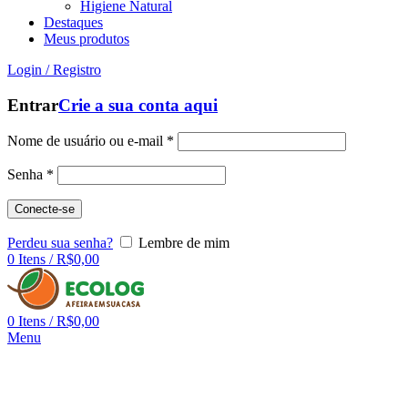
Higiene Natural
Destaques
Meus produtos
Login / Registro
Entrar
Crie a sua conta aqui
Nome de usuário ou e-mail
*
Senha
*
Conecte-se
Perdeu sua senha?
Lembre de mim
0
Itens
/
R$
0,00
0
Itens
/
R$
0,00
Menu