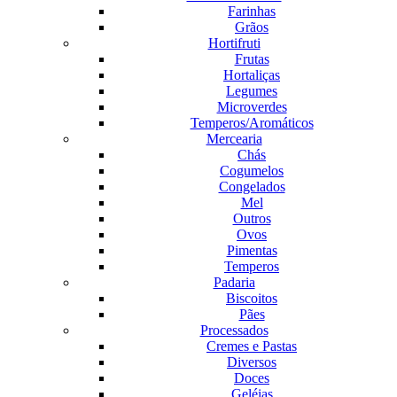
Farinhas
Grãos
Hortifruti
Frutas
Hortaliças
Legumes
Microverdes
Temperos/Aromáticos
Mercearia
Chás
Cogumelos
Congelados
Mel
Outros
Ovos
Pimentas
Temperos
Padaria
Biscoitos
Pães
Processados
Cremes e Pastas
Diversos
Doces
Geléias