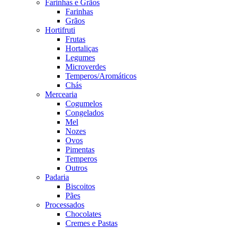
Farinhas e Grãos
Farinhas
Grãos
Hortifruti
Frutas
Hortaliças
Legumes
Microverdes
Temperos/Aromáticos
Chás
Mercearia
Cogumelos
Congelados
Mel
Nozes
Ovos
Pimentas
Temperos
Outros
Padaria
Biscoitos
Pães
Processados
Chocolates
Cremes e Pastas