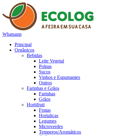
Whatsapp
Principal
Orgânicos
Bebidas
Leite Vegetal
Polpas
Sucos
Vinhos e Espumantes
Outros
Farinhas e Grãos
Farinhas
Grãos
Hortifruti
Frutas
Hortaliças
Legumes
Microverdes
Temperos/Aromáticos