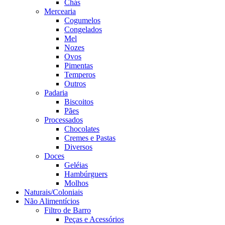
Chás
Mercearia
Cogumelos
Congelados
Mel
Nozes
Ovos
Pimentas
Temperos
Outros
Padaria
Biscoitos
Pães
Processados
Chocolates
Cremes e Pastas
Diversos
Doces
Geléias
Hambúrguers
Molhos
Naturais/Coloniais
Não Alimentícios
Filtro de Barro
Peças e Acessórios