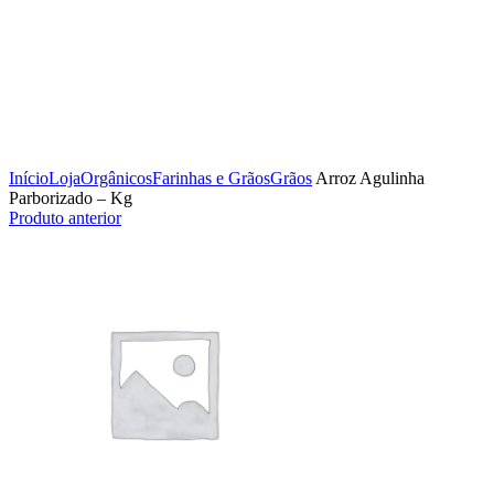
Clique para ampliar
Início
Loja
Orgânicos
Farinhas e Grãos
Grãos
Arroz Agulinha
Parborizado – Kg
Produto anterior