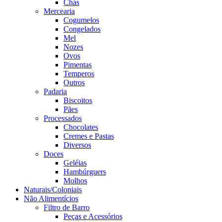
Chás
Mercearia
Cogumelos
Congelados
Mel
Nozes
Ovos
Pimentas
Temperos
Outros
Padaria
Biscoitos
Pães
Processados
Chocolates
Cremes e Pastas
Diversos
Doces
Geléias
Hambúrguers
Molhos
Naturais/Coloniais
Não Alimentícios
Filtro de Barro
Peças e Acessórios