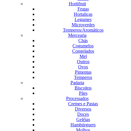
Hortifruti
Frutas
Hortaliças
Legumes
Microverdes
Temperos/Aromáticos
Mercearia
Chás
Cogumelos
Congelados
Mel
Outros
Ovos
Pimentas
Temperos
Padaria
Biscoitos
Pães
Processados
Cremes e Pastas
Diversos
Doces
Geléias
Hambúrguers
Molhos