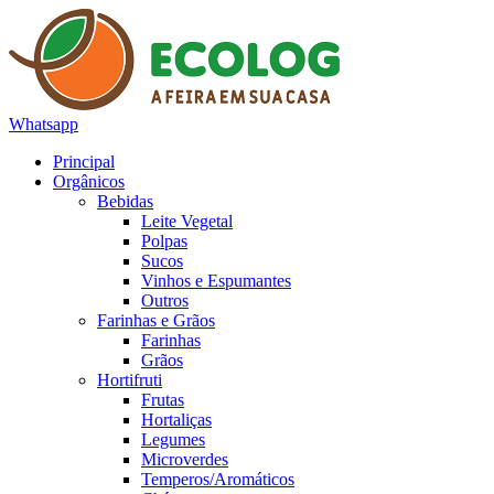
Whatsapp
Principal
Orgânicos
Bebidas
Leite Vegetal
Polpas
Sucos
Vinhos e Espumantes
Outros
Farinhas e Grãos
Farinhas
Grãos
Hortifruti
Frutas
Hortaliças
Legumes
Microverdes
Temperos/Aromáticos