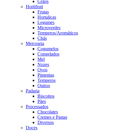
Grãos
Hortifruti
Frutas
Hortaliças
Legumes
Microverdes
Temperos/Aromáticos
Chás
Mercearia
Cogumelos
Congelados
Mel
Nozes
Ovos
Pimentas
Temperos
Outros
Padaria
Biscoitos
Pães
Processados
Chocolates
Cremes e Pastas
Diversos
Doces