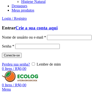
Higiene Natural
Destaques
Meus produtos
Login / Registro
Entrar
Crie a sua conta aqui
Nome de usuário ou e-mail
*
Senha
*
Conecte-se
Perdeu sua senha?
Lembre de mim
0
Itens
/
R$
0,00
0
Itens
/
R$
0,00
Menu