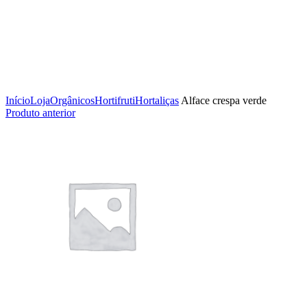
Clique para ampliar
Início
Loja
Orgânicos
Hortifruti
Hortaliças
Alface crespa verde
Produto anterior