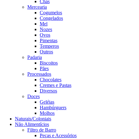
Chás
Mercearia
Cogumelos
Congelados
Mel
Nozes
Ovos
Pimentas
Temperos
Outros
Padaria
Biscoitos
Pães
Processados
Chocolates
Cremes e Pastas
Diversos
Doces
Geléias
Hambúrguers
Molhos
Naturais/Coloniais
Não Alimentícios
Filtro de Barro
Peças e Acessórios