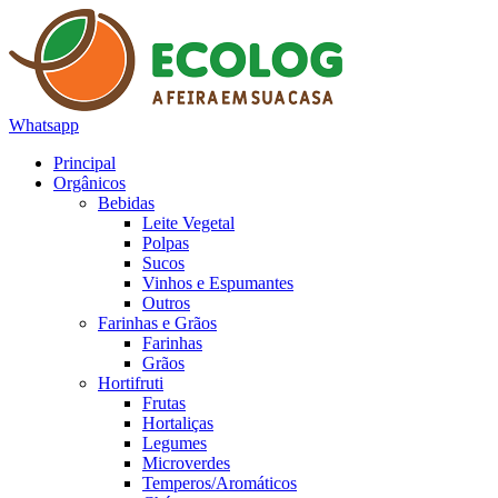
Whatsapp
Principal
Orgânicos
Bebidas
Leite Vegetal
Polpas
Sucos
Vinhos e Espumantes
Outros
Farinhas e Grãos
Farinhas
Grãos
Hortifruti
Frutas
Hortaliças
Legumes
Microverdes
Temperos/Aromáticos