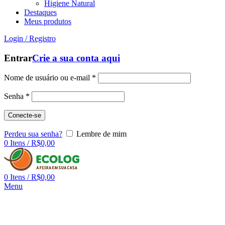
Higiene Natural
Destaques
Meus produtos
Login / Registro
Entrar
Crie a sua conta aqui
Nome de usuário ou e-mail
*
Senha
*
Conecte-se
Perdeu sua senha?
Lembre de mim
0
Itens
/
R$
0,00
0
Itens
/
R$
0,00
Menu