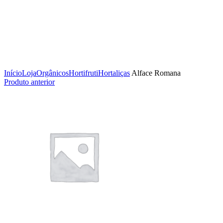
Clique para ampliar
Início
Loja
Orgânicos
Hortifruti
Hortaliças
Alface Romana
Produto anterior