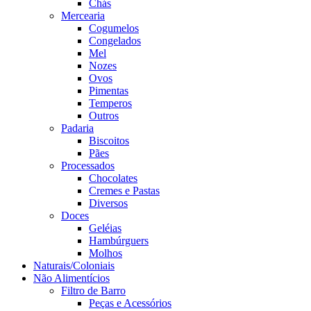
Chás
Mercearia
Cogumelos
Congelados
Mel
Nozes
Ovos
Pimentas
Temperos
Outros
Padaria
Biscoitos
Pães
Processados
Chocolates
Cremes e Pastas
Diversos
Doces
Geléias
Hambúrguers
Molhos
Naturais/Coloniais
Não Alimentícios
Filtro de Barro
Peças e Acessórios