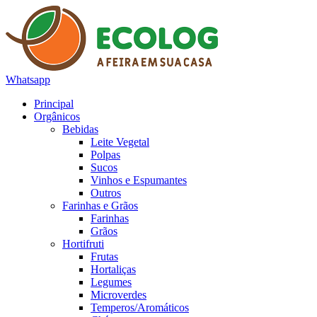
Whatsapp
Principal
Orgânicos
Bebidas
Leite Vegetal
Polpas
Sucos
Vinhos e Espumantes
Outros
Farinhas e Grãos
Farinhas
Grãos
Hortifruti
Frutas
Hortaliças
Legumes
Microverdes
Temperos/Aromáticos