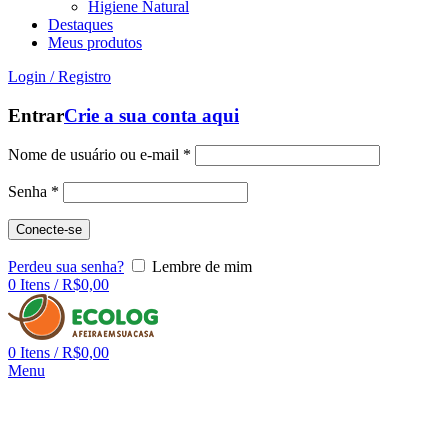
Higiene Natural
Destaques
Meus produtos
Login / Registro
Entrar
Crie a sua conta aqui
Nome de usuário ou e-mail
*
Senha
*
Conecte-se
Perdeu sua senha?
Lembre de mim
0
Itens
/
R$
0,00
0
Itens
/
R$
0,00
Menu