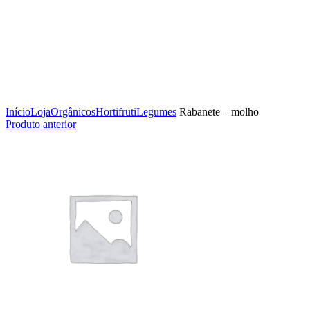
Clique para ampliar
Início
Loja
Orgânicos
Hortifruti
Legumes
Rabanete – molho
Produto anterior