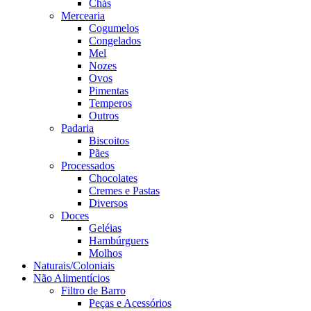
Chás
Mercearia
Cogumelos
Congelados
Mel
Nozes
Ovos
Pimentas
Temperos
Outros
Padaria
Biscoitos
Pães
Processados
Chocolates
Cremes e Pastas
Diversos
Doces
Geléias
Hambúrguers
Molhos
Naturais/Coloniais
Não Alimentícios
Filtro de Barro
Peças e Acessórios