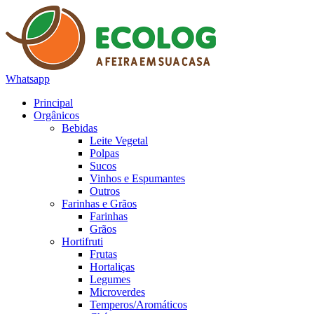
Whatsapp
Principal
Orgânicos
Bebidas
Leite Vegetal
Polpas
Sucos
Vinhos e Espumantes
Outros
Farinhas e Grãos
Farinhas
Grãos
Hortifruti
Frutas
Hortaliças
Legumes
Microverdes
Temperos/Aromáticos