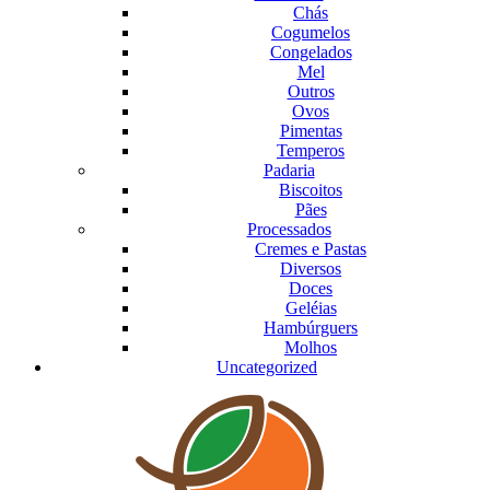
Chás
Cogumelos
Congelados
Mel
Outros
Ovos
Pimentas
Temperos
Padaria
Biscoitos
Pães
Processados
Cremes e Pastas
Diversos
Doces
Geléias
Hambúrguers
Molhos
Uncategorized