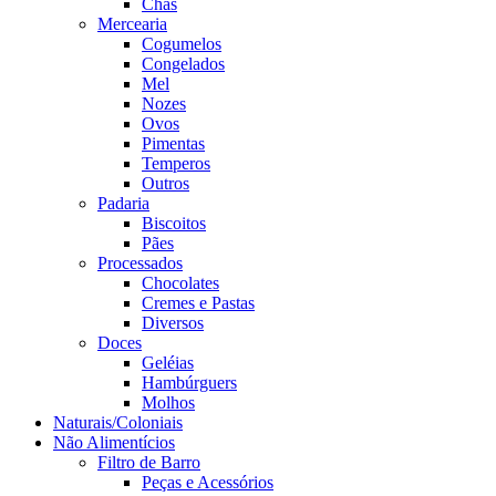
Chás
Mercearia
Cogumelos
Congelados
Mel
Nozes
Ovos
Pimentas
Temperos
Outros
Padaria
Biscoitos
Pães
Processados
Chocolates
Cremes e Pastas
Diversos
Doces
Geléias
Hambúrguers
Molhos
Naturais/Coloniais
Não Alimentícios
Filtro de Barro
Peças e Acessórios