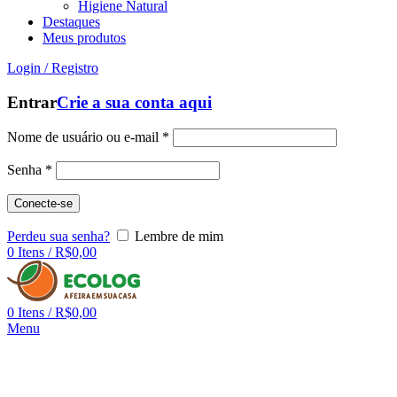
Higiene Natural
Destaques
Meus produtos
Login / Registro
Entrar
Crie a sua conta aqui
Nome de usuário ou e-mail
*
Senha
*
Conecte-se
Perdeu sua senha?
Lembre de mim
0
Itens
/
R$
0,00
0
Itens
/
R$
0,00
Menu