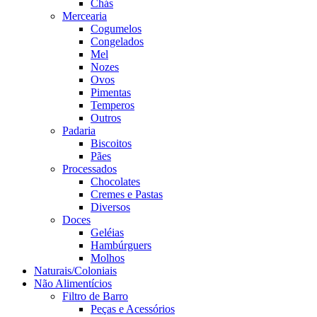
Chás
Mercearia
Cogumelos
Congelados
Mel
Nozes
Ovos
Pimentas
Temperos
Outros
Padaria
Biscoitos
Pães
Processados
Chocolates
Cremes e Pastas
Diversos
Doces
Geléias
Hambúrguers
Molhos
Naturais/Coloniais
Não Alimentícios
Filtro de Barro
Peças e Acessórios