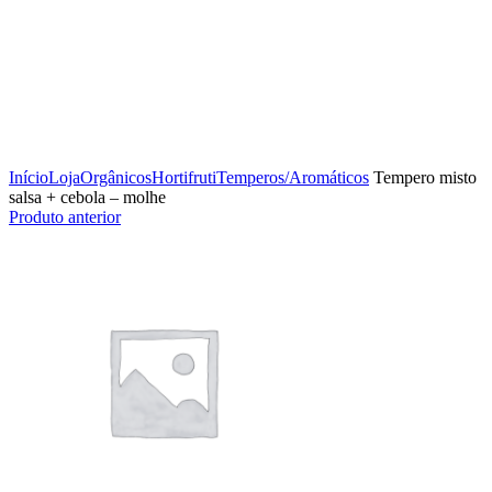
Clique para ampliar
Início
Loja
Orgânicos
Hortifruti
Temperos/Aromáticos
Tempero misto
salsa + cebola – molhe
Produto anterior