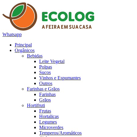
Whatsapp
Principal
Orgânicos
Bebidas
Leite Vegetal
Polpas
Sucos
Vinhos e Espumantes
Outros
Farinhas e Grãos
Farinhas
Grãos
Hortifruti
Frutas
Hortaliças
Legumes
Microverdes
Temperos/Aromáticos