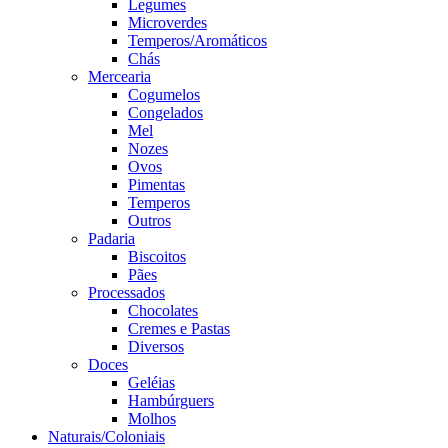
Legumes
Microverdes
Temperos/Aromáticos
Chás
Mercearia
Cogumelos
Congelados
Mel
Nozes
Ovos
Pimentas
Temperos
Outros
Padaria
Biscoitos
Pães
Processados
Chocolates
Cremes e Pastas
Diversos
Doces
Geléias
Hambúrguers
Molhos
Naturais/Coloniais