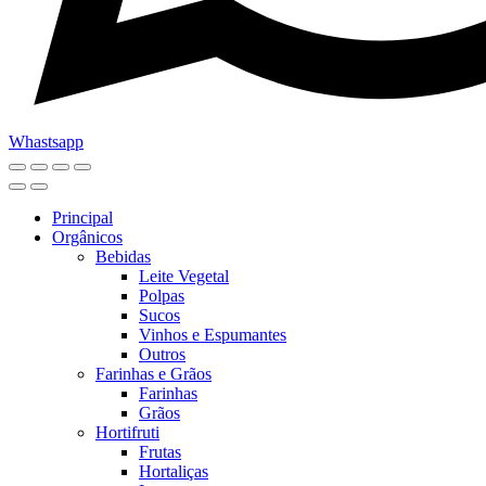
Whastsapp
Principal
Orgânicos
Bebidas
Leite Vegetal
Polpas
Sucos
Vinhos e Espumantes
Outros
Farinhas e Grãos
Farinhas
Grãos
Hortifruti
Frutas
Hortaliças