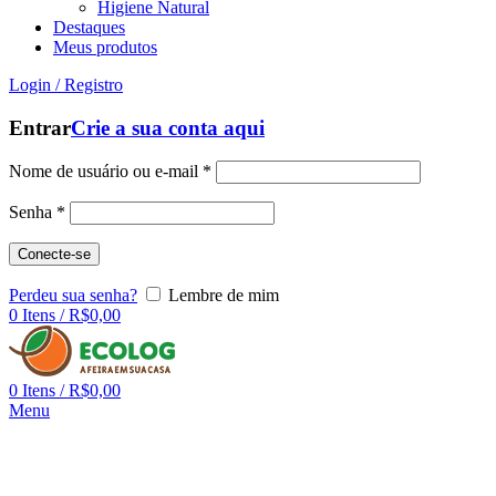
Higiene Natural
Destaques
Meus produtos
Login / Registro
Entrar
Crie a sua conta aqui
Nome de usuário ou e-mail
*
Senha
*
Conecte-se
Perdeu sua senha?
Lembre de mim
0
Itens
/
R$
0,00
0
Itens
/
R$
0,00
Menu