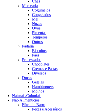
Chás
Mercearia
Cogumelos
Congelados
Mel
Nozes
Ovos
Pimentas
Temperos
Outros
Padaria
Biscoitos
Pães
Processados
Chocolates
Cremes e Pastas
Diversos
Doces
Geléias
Hambúrguers
Molhos
Naturais/Coloniais
Não Alimentícios
Filtro de Barro
Peças e Acessórios