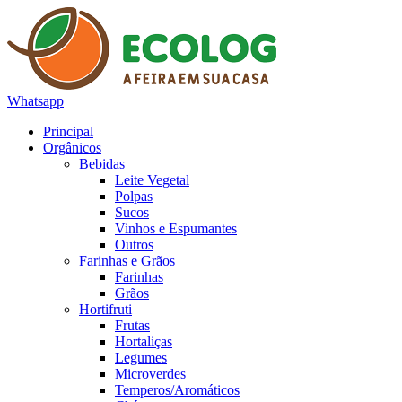
Whatsapp
Principal
Orgânicos
Bebidas
Leite Vegetal
Polpas
Sucos
Vinhos e Espumantes
Outros
Farinhas e Grãos
Farinhas
Grãos
Hortifruti
Frutas
Hortaliças
Legumes
Microverdes
Temperos/Aromáticos