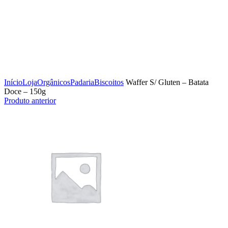
Clique para ampliar
Início
Loja
Orgânicos
Padaria
Biscoitos
Waffer S/ Gluten – Batata
Doce – 150g
Produto anterior