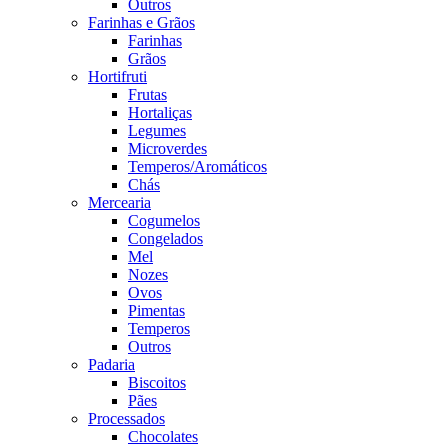
Outros
Farinhas e Grãos
Farinhas
Grãos
Hortifruti
Frutas
Hortaliças
Legumes
Microverdes
Temperos/Aromáticos
Chás
Mercearia
Cogumelos
Congelados
Mel
Nozes
Ovos
Pimentas
Temperos
Outros
Padaria
Biscoitos
Pães
Processados
Chocolates