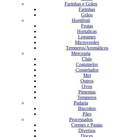
Farinhas e Grãos
Farinhas
Grãos
Hortifruti
Frutas
Hortaliças
Legumes
Microverdes
Temperos/Aromáticos
Mercearia
Chás
Cogumelos
Congelados
Mel
Outros
Ovos
Pimentas
Temperos
Padaria
Biscoitos
Pães
Processados
Cremes e Pastas
Diversos
Doces