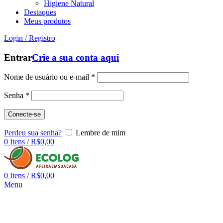
Higiene Natural
Destaques
Meus produtos
Login / Registro
Entrar
Crie a sua conta aqui
Nome de usuário ou e-mail
*
Senha
*
Conecte-se
Perdeu sua senha?
Lembre de mim
0
Itens
/
R$
0,00
0
Itens
/
R$
0,00
Menu