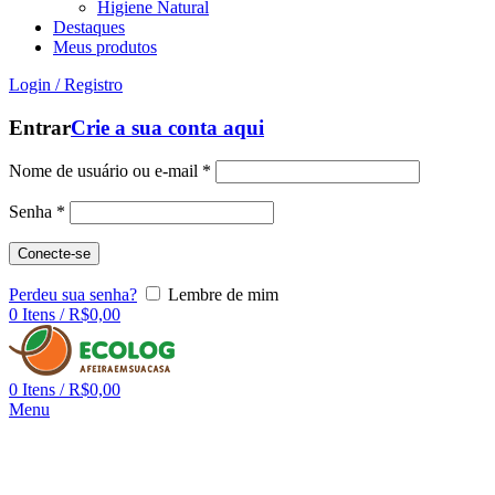
Higiene Natural
Destaques
Meus produtos
Login / Registro
Entrar
Crie a sua conta aqui
Nome de usuário ou e-mail
*
Senha
*
Conecte-se
Perdeu sua senha?
Lembre de mim
0
Itens
/
R$
0,00
0
Itens
/
R$
0,00
Menu