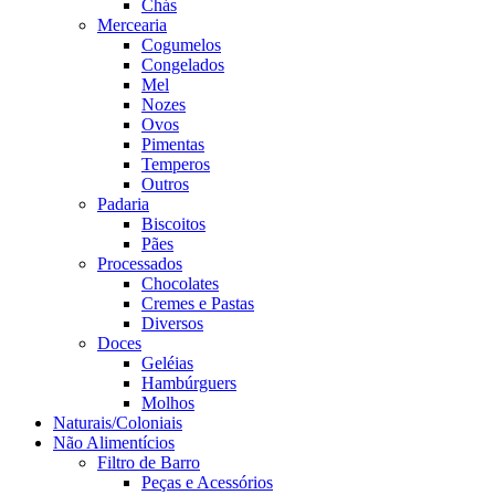
Chás
Mercearia
Cogumelos
Congelados
Mel
Nozes
Ovos
Pimentas
Temperos
Outros
Padaria
Biscoitos
Pães
Processados
Chocolates
Cremes e Pastas
Diversos
Doces
Geléias
Hambúrguers
Molhos
Naturais/Coloniais
Não Alimentícios
Filtro de Barro
Peças e Acessórios