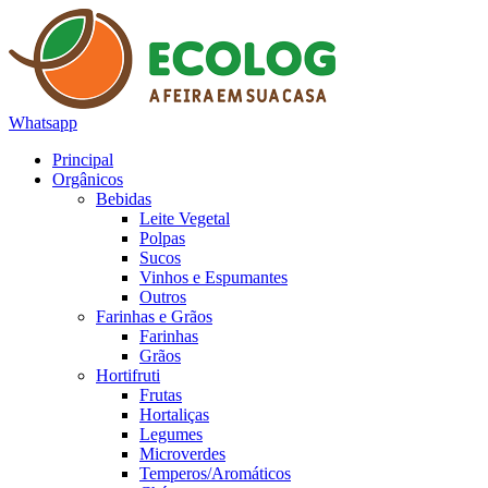
Whatsapp
Principal
Orgânicos
Bebidas
Leite Vegetal
Polpas
Sucos
Vinhos e Espumantes
Outros
Farinhas e Grãos
Farinhas
Grãos
Hortifruti
Frutas
Hortaliças
Legumes
Microverdes
Temperos/Aromáticos