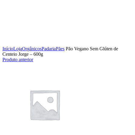
Clique para ampliar
Início
Loja
Orgânicos
Padaria
Pães
Pão Vegano Sem Glúten de
Centeio Jorge – 600g
Produto anterior