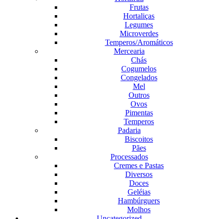
Frutas
Hortaliças
Legumes
Microverdes
Temperos/Aromáticos
Mercearia
Chás
Cogumelos
Congelados
Mel
Outros
Ovos
Pimentas
Temperos
Padaria
Biscoitos
Pães
Processados
Cremes e Pastas
Diversos
Doces
Geléias
Hambúrguers
Molhos
Uncategorized