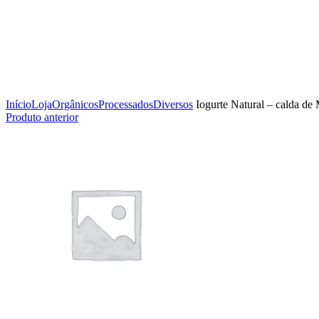
Clique para ampliar
Início
Loja
Orgânicos
Processados
Diversos
Iogurte Natural – calda d
Produto anterior