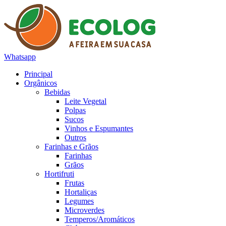
Whatsapp
Principal
Orgânicos
Bebidas
Leite Vegetal
Polpas
Sucos
Vinhos e Espumantes
Outros
Farinhas e Grãos
Farinhas
Grãos
Hortifruti
Frutas
Hortaliças
Legumes
Microverdes
Temperos/Aromáticos