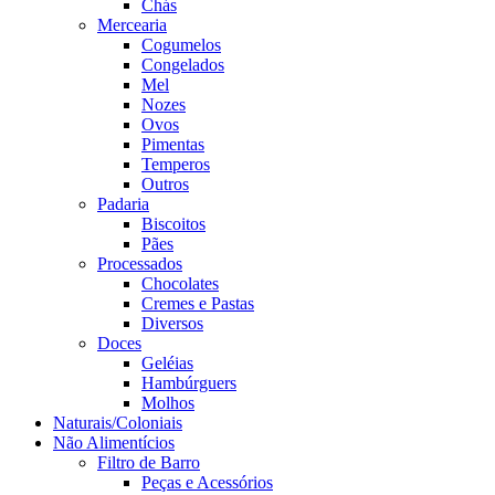
Chás
Mercearia
Cogumelos
Congelados
Mel
Nozes
Ovos
Pimentas
Temperos
Outros
Padaria
Biscoitos
Pães
Processados
Chocolates
Cremes e Pastas
Diversos
Doces
Geléias
Hambúrguers
Molhos
Naturais/Coloniais
Não Alimentícios
Filtro de Barro
Peças e Acessórios