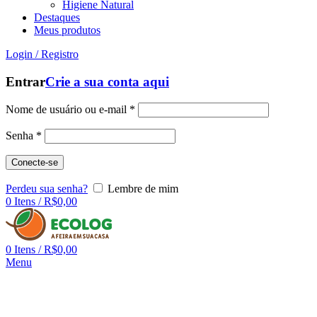
Higiene Natural
Destaques
Meus produtos
Login / Registro
Entrar
Crie a sua conta aqui
Nome de usuário ou e-mail
*
Senha
*
Conecte-se
Perdeu sua senha?
Lembre de mim
0
Itens
/
R$
0,00
0
Itens
/
R$
0,00
Menu