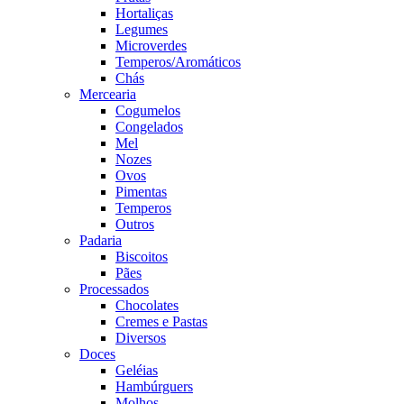
Hortaliças
Legumes
Microverdes
Temperos/Aromáticos
Chás
Mercearia
Cogumelos
Congelados
Mel
Nozes
Ovos
Pimentas
Temperos
Outros
Padaria
Biscoitos
Pães
Processados
Chocolates
Cremes e Pastas
Diversos
Doces
Geléias
Hambúrguers
Molhos