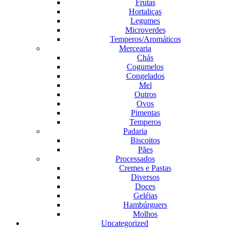
Frutas
Hortaliças
Legumes
Microverdes
Temperos/Aromáticos
Mercearia
Chás
Cogumelos
Congelados
Mel
Outros
Ovos
Pimentas
Temperos
Padaria
Biscoitos
Pães
Processados
Cremes e Pastas
Diversos
Doces
Geléias
Hambúrguers
Molhos
Uncategorized