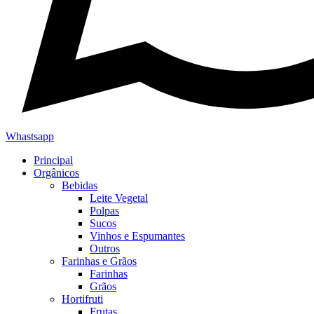
Whastsapp
Principal
Orgânicos
Bebidas
Leite Vegetal
Polpas
Sucos
Vinhos e Espumantes
Outros
Farinhas e Grãos
Farinhas
Grãos
Hortifruti
Frutas