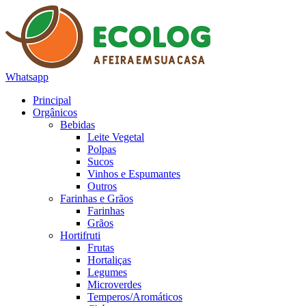
Whatsapp
Principal
Orgânicos
Bebidas
Leite Vegetal
Polpas
Sucos
Vinhos e Espumantes
Outros
Farinhas e Grãos
Farinhas
Grãos
Hortifruti
Frutas
Hortaliças
Legumes
Microverdes
Temperos/Aromáticos