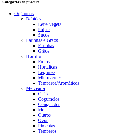
Categorias de produto
Orgânicos
Bebidas
Leite Vegetal
Polpas
Sucos
Farinhas e Grãos
Farinhas
Grãos
Hortifruti
Frutas
Hortaliças
Legumes
Microverdes
Temperos/Aromáticos
Mercearia
Chás
Cogumelos
Congelados
Mel
Outros
Ovos
Pimentas
Temperos