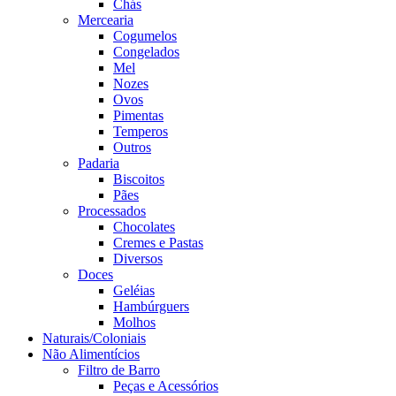
Chás
Mercearia
Cogumelos
Congelados
Mel
Nozes
Ovos
Pimentas
Temperos
Outros
Padaria
Biscoitos
Pães
Processados
Chocolates
Cremes e Pastas
Diversos
Doces
Geléias
Hambúrguers
Molhos
Naturais/Coloniais
Não Alimentícios
Filtro de Barro
Peças e Acessórios