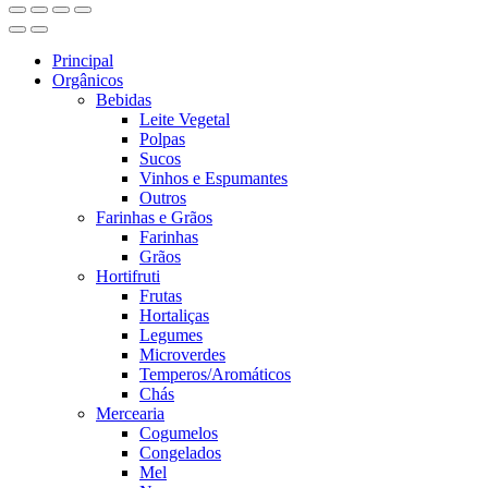
Principal
Orgânicos
Bebidas
Leite Vegetal
Polpas
Sucos
Vinhos e Espumantes
Outros
Farinhas e Grãos
Farinhas
Grãos
Hortifruti
Frutas
Hortaliças
Legumes
Microverdes
Temperos/Aromáticos
Chás
Mercearia
Cogumelos
Congelados
Mel