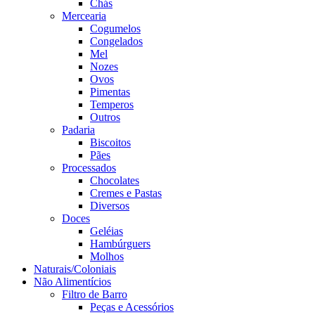
Chás
Mercearia
Cogumelos
Congelados
Mel
Nozes
Ovos
Pimentas
Temperos
Outros
Padaria
Biscoitos
Pães
Processados
Chocolates
Cremes e Pastas
Diversos
Doces
Geléias
Hambúrguers
Molhos
Naturais/Coloniais
Não Alimentícios
Filtro de Barro
Peças e Acessórios