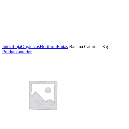
Clique para ampliar
Início
Loja
Orgânicos
Hortifruti
Frutas
Banana Caturra – Kg
Produto anterior