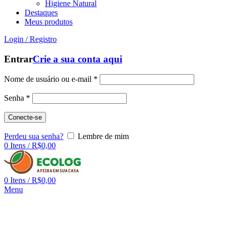
Higiene Natural
Destaques
Meus produtos
Login / Registro
Entrar
Crie a sua conta aqui
Nome de usuário ou e-mail
*
Senha
*
Conecte-se
Perdeu sua senha?
Lembre de mim
0
Itens
/
R$
0,00
0
Itens
/
R$
0,00
Menu