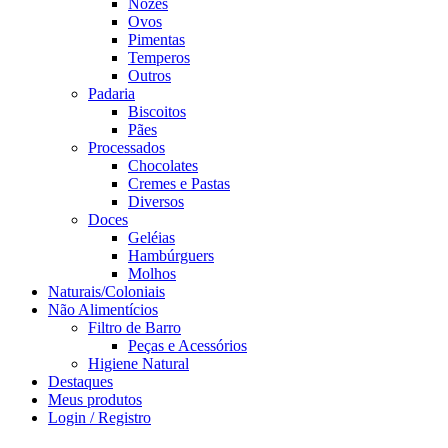
Nozes
Ovos
Pimentas
Temperos
Outros
Padaria
Biscoitos
Pães
Processados
Chocolates
Cremes e Pastas
Diversos
Doces
Geléias
Hambúrguers
Molhos
Naturais/Coloniais
Não Alimentícios
Filtro de Barro
Peças e Acessórios
Higiene Natural
Destaques
Meus produtos
Login / Registro