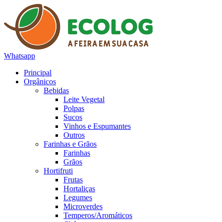
Whatsapp
Principal
Orgânicos
Bebidas
Leite Vegetal
Polpas
Sucos
Vinhos e Espumantes
Outros
Farinhas e Grãos
Farinhas
Grãos
Hortifruti
Frutas
Hortaliças
Legumes
Microverdes
Temperos/Aromáticos