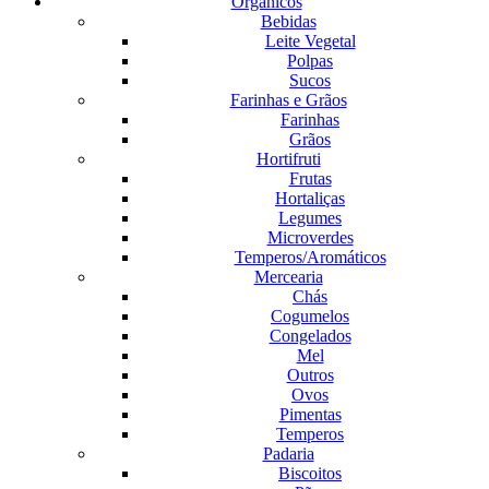
Orgânicos
Bebidas
Leite Vegetal
Polpas
Sucos
Farinhas e Grãos
Farinhas
Grãos
Hortifruti
Frutas
Hortaliças
Legumes
Microverdes
Temperos/Aromáticos
Mercearia
Chás
Cogumelos
Congelados
Mel
Outros
Ovos
Pimentas
Temperos
Padaria
Biscoitos