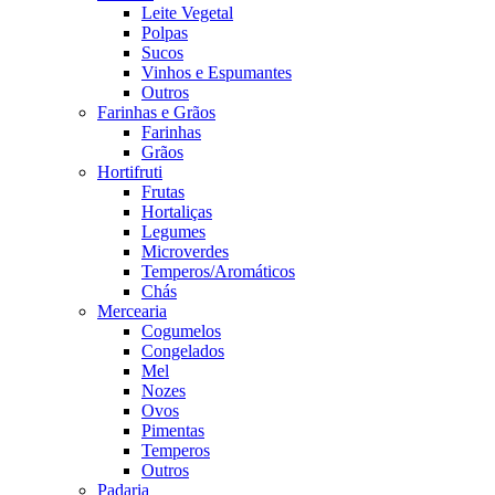
Leite Vegetal
Polpas
Sucos
Vinhos e Espumantes
Outros
Farinhas e Grãos
Farinhas
Grãos
Hortifruti
Frutas
Hortaliças
Legumes
Microverdes
Temperos/Aromáticos
Chás
Mercearia
Cogumelos
Congelados
Mel
Nozes
Ovos
Pimentas
Temperos
Outros
Padaria