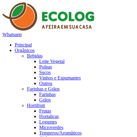
Whatsapp
Principal
Orgânicos
Bebidas
Leite Vegetal
Polpas
Sucos
Vinhos e Espumantes
Outros
Farinhas e Grãos
Farinhas
Grãos
Hortifruti
Frutas
Hortaliças
Legumes
Microverdes
Temperos/Aromáticos