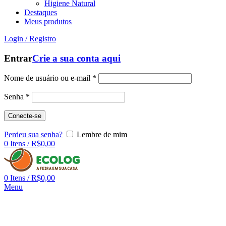
Higiene Natural
Destaques
Meus produtos
Login / Registro
Entrar
Crie a sua conta aqui
Nome de usuário ou e-mail
*
Senha
*
Conecte-se
Perdeu sua senha?
Lembre de mim
0
Itens
/
R$
0,00
0
Itens
/
R$
0,00
Menu