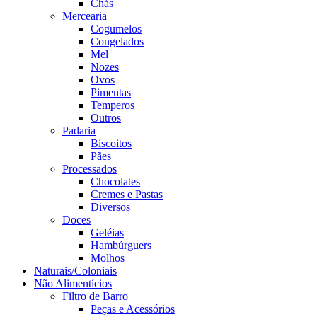
Chás
Mercearia
Cogumelos
Congelados
Mel
Nozes
Ovos
Pimentas
Temperos
Outros
Padaria
Biscoitos
Pães
Processados
Chocolates
Cremes e Pastas
Diversos
Doces
Geléias
Hambúrguers
Molhos
Naturais/Coloniais
Não Alimentícios
Filtro de Barro
Peças e Acessórios