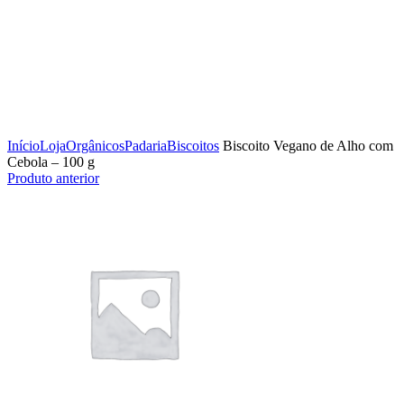
Clique para ampliar
Início
Loja
Orgânicos
Padaria
Biscoitos
Biscoito Vegano de Alho com
Cebola – 100 g
Produto anterior