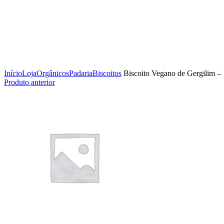
Clique para ampliar
Início
Loja
Orgânicos
Padaria
Biscoitos
Biscoito Vegano de Gergilim – 
Produto anterior