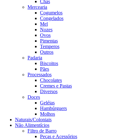
Chás
Mercearia
Cogumelos
Congelados
Mel
Nozes
Ovos
Pimentas
Temperos
Outros
Padaria
Biscoitos
Pães
Processados
Chocolates
Cremes e Pastas
Diversos
Doces
Geléias
Hambúrguers
Molhos
Naturais/Coloniais
Não Alimentícios
Filtro de Barro
Peças e Acessórios