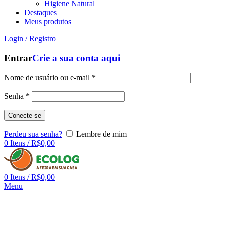
Higiene Natural
Destaques
Meus produtos
Login / Registro
Entrar
Crie a sua conta aqui
Nome de usuário ou e-mail
*
Senha
*
Conecte-se
Perdeu sua senha?
Lembre de mim
0
Itens
/
R$
0,00
0
Itens
/
R$
0,00
Menu