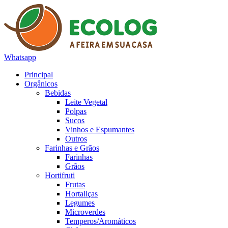
Whatsapp
Principal
Orgânicos
Bebidas
Leite Vegetal
Polpas
Sucos
Vinhos e Espumantes
Outros
Farinhas e Grãos
Farinhas
Grãos
Hortifruti
Frutas
Hortaliças
Legumes
Microverdes
Temperos/Aromáticos